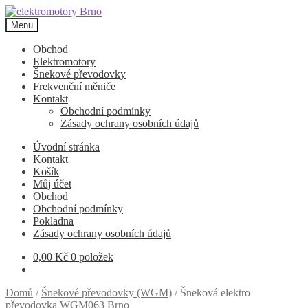
Přeskočit
Přejít
na
k
Menu
navigaci
obsahu
webu
Obchod
Elektromotory
Šnekové převodovky
Frekvenční měniče
Kontakt
Obchodní podmínky
Zásady ochrany osobních údajů
Úvodní stránka
Kontakt
Košík
Můj účet
Obchod
Obchodní podmínky
Pokladna
Zásady ochrany osobních údajů
0,00
Kč
0 položek
Domů
/
Šnekové převodovky (WGM)
/
Šneková elektro
převodovka WGM063 Brno