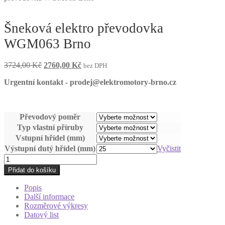
Šneková elektro převodovka
WGM063 Brno
Původní
Aktuální
3724,00
Kč
2760,00
Kč
bez DPH
cena
cena
Urgentní kontakt - prodej@elektromotory-brno.cz
byla:
je:
3724,00 Kč.
2760,00 Kč.
Převodový poměr
Typ vlastní příruby
Vstupní hřídel (mm)
Výstupní dutý hřídel (mm)
Vyčistit
Šneková
elektro
Přidat do košíku
převodovka
WGM063
Popis
Brno
Další informace
množství
Rozměrové výkresy
Datový list