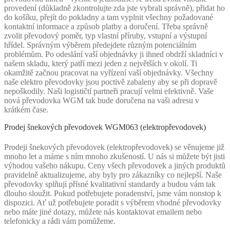
provedení (důkladně zkontrolujte zda jste vybrali správně), přidat ho
do košíku, přejít do pokladny a tam vyplnit všechny požadované
kontaktní informace a způsob platby a doručení. Třeba správně
zvolit převodový poměr, typ vlastní příruby, vstupní a výstupní
hřídel. Správným výběrem předejdete různým potenciálním
problémům. Po odeslání vaší objednávky ji ihned obdrží skladníci v
našem skladu, který patří mezi jeden z největších v okolí. Ti
okamžitě začnou pracovat na vyřízení vaší objednávky. Všechny
naše elektro převodovky jsou poctivě zabaleny aby se při dopravě
nepoškodily. Naši logističtí partneři pracují velmi efektivně. Vaše
nová převodovka WGM tak bude doručena na vaši adresu v
krátkém čase.
Prodej šnekových převodovek WGM063 (elektropřevodovek)
Prodeji šnekových převodovek (elektropřevodovek) se věnujeme již
mnoho let a máme s ním mnoho zkušeností. U nás si můžete být jisti
výhodou vašeho nákupu. Ceny všech převodovek a jiných produktů
pravidelně aktualizujeme, aby byly pro zákazníky co nejlepší. Naše
převodovky splňují přísné kvalitativní standardy a budou vám tak
dlouho sloužit. Pokud potřebujete poradenství, jsme vám nonstop k
dispozici. Ať už potřebujete poradit s výběrem vhodné převodovky
nebo máte jiné dotazy, můžete nás kontaktovat emailem nebo
telefonicky a rádi vám pomůžeme.