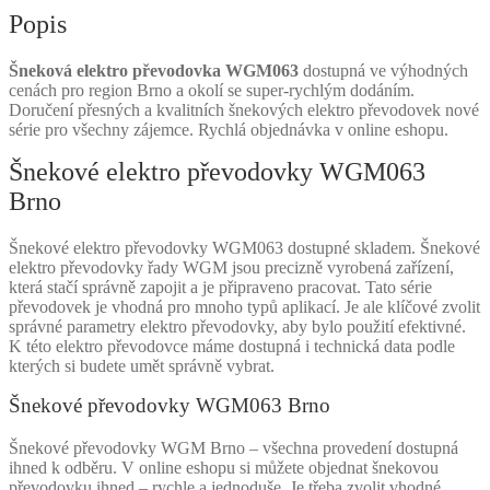
Popis
Šneková elektro převodovka WGM063
dostupná ve výhodných
cenách pro region Brno a okolí se super-rychlým dodáním.
Doručení přesných a kvalitních šnekových elektro převodovek nové
série pro všechny zájemce. Rychlá objednávka v online eshopu.
Šnekové elektro převodovky WGM063
Brno
Šnekové elektro převodovky WGM063 dostupné skladem. Šnekové
elektro převodovky řady WGM jsou precizně vyrobená zařízení,
která stačí správně zapojit a je připraveno pracovat. Tato série
převodovek je vhodná pro mnoho typů aplikací. Je ale klíčové zvolit
správné parametry elektro převodovky, aby bylo použití efektivné.
K této elektro převodovce máme dostupná i technická data podle
kterých si budete umět správně vybrat.
Šnekové převodovky WGM063 Brno
Šnekové převodovky WGM Brno – všechna provedení dostupná
ihned k odběru. V online eshopu si můžete objednat šnekovou
převodovku ihned – rychle a jednoduše. Je třeba zvolit vhodné