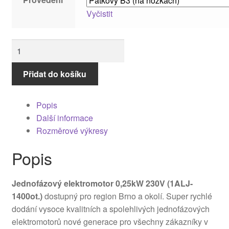
Zásady ochrany osobních údajů
Vyčistit
Jednofázový
elektromotor
0,25kW
Přidat do košíku
230V
(1ALJ-
Popis
1400ot.)
Další informace
množství
Rozměrové výkresy
Popis
Jednofázový elektromotor 0,25kW 230V (1ALJ-
1400ot.)
dostupný pro region Brno a okolí. Super rychlé
dodání vysoce kvalitních a spolehlivých jednofázových
elektromotorů nové generace pro všechny zákazníky v