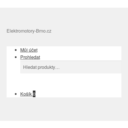
Elektromotory-Brno.cz
Můj účet
Prohledat
Hledat:
Hledat
Košík
0