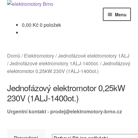
Přeskočit
Přejít
na
k
Menu
navigaci
obsahu
0,00
Kč
0 položek
webu
Úvodní stránka
Kontakt
Domů
/
Elektromotory
/
Jednofázové elektromotory 1ALJ
Košík
/
Jednofázové elektromotory 1ALJ-1400ot.
/
Jednofázový
elektromotor 0,25kW 230V (1ALJ-1400ot.)
Můj účet
Jednofázový elektromotor 0,25kW
Obchod
230V (1ALJ-1400ot.)
Obchodní podmínky
Urgentní kontakt - prodej@elektromotory-brno.cz
Pokladna
Provedení