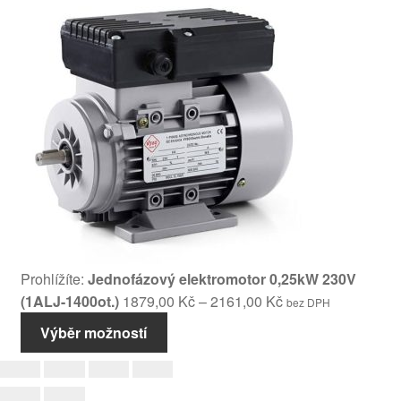
Prohlížíte:
Jednofázový elektromotor 0,25kW 230V
Rozpětí
(1ALJ-1400ot.)
1879,00
Kč
–
2161,00
Kč
bez DPH
cen:
Výběr možností
1879,00 Kč
až
2161,00 Kč