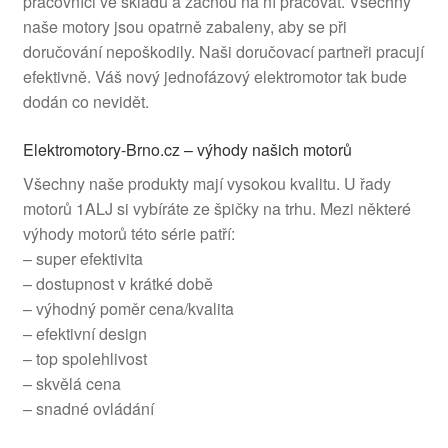
pracovníci ve skladu a začnou na ní pracovat. Všechny
naše motory jsou opatrně zabaleny, aby se při
doručování nepoškodily. Naši doručovací partneři pracují
efektivně. Váš nový jednofázový elektromotor tak bude
dodán co nevidět.
Elektromotory-Brno.cz – výhody našich motorů
Všechny naše produkty mají vysokou kvalitu. U řady
motorů 1ALJ si vybíráte ze špičky na trhu. Mezi některé
výhody motorů této série patří:
– super efektivita
– dostupnost v krátké době
– výhodný poměr cena/kvalita
– efektivní design
– top spolehlivost
– skvělá cena
– snadné ovládání