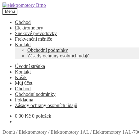
Přeskočit
Přejít
na
k
Menu
navigaci
obsahu
webu
Obchod
Elektromotory
Šnekové převodovky
Frekvenční měniče
Kontakt
Obchodní podmínky
Zásady ochrany osobních údajů
Úvodní stránka
Kontakt
Košík
Můj účet
Obchod
Obchodní podmínky
Pokladna
Zásady ochrany osobních údajů
0,00
Kč
0 položek
Domů
/
Elektromotory
/
Elektromotory 1AL
/
Elektromotory 1AL-700