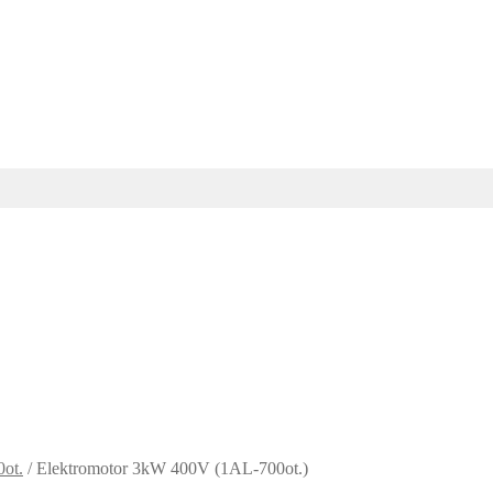
ot.
/
Elektromotor 3kW 400V (1AL-700ot.)