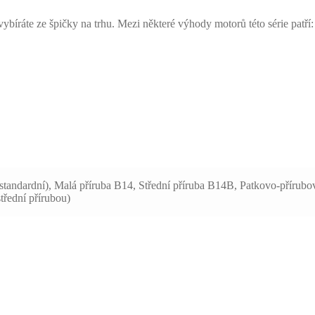
íráte ze špičky na trhu. Mezi některé výhody motorů této série patří:
standardní), Malá příruba B14, Střední příruba B14B, Patkovo-přírub
třední přírubou)