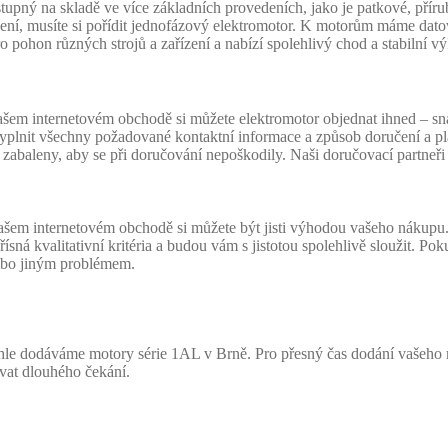
ný na skladě ve více základních provedeních, jako je patkové, přírubo
ení, musíte si pořídit jednofázový elektromotor. K motorům máme datov
pohon různých strojů a zařízení a nabízí spolehlivý chod a stabilní v
m internetovém obchodě si můžete elektromotor objednat ihned – snadno 
 vyplnit všechny požadované kontaktní informace a způsob doručení a p
zabaleny, aby se při doručování nepoškodily. Naši doručovací partneři
šem internetovém obchodě si můžete být jisti výhodou vašeho nákupu.
ná kvalitativní kritéria a budou vám s jistotou spolehlivě sloužit. Pok
ebo jiným problémem.
ychle dodáváme motory série 1AL v Brně. Pro přesný čas dodání vašeh
vat dlouhého čekání.