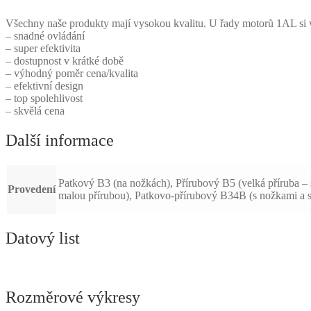
Všechny naše produkty mají vysokou kvalitu. U řady motorů 1AL si vyb
– snadné ovládání
– super efektivita
– dostupnost v krátké době
– výhodný poměr cena/kvalita
– efektivní design
– top spolehlivost
– skvělá cena
Další informace
Patkový B3 (na nožkách), Přírubový B5 (velká příruba – 
Provedení
malou přírubou), Patkovo-přírubový B34B (s nožkami a s
Datový list
Rozměrové výkresy