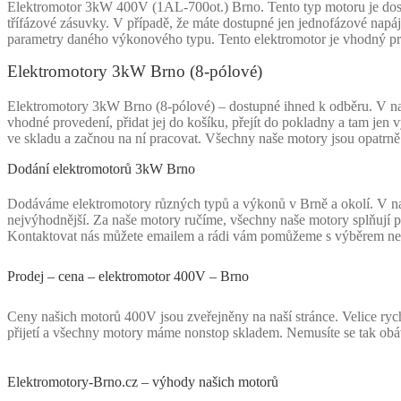
Elektromotor 3kW 400V (1AL-700ot.) Brno. Tento typ motoru je dostup
třífázové zásuvky. V případě, že máte dostupné jen jednofázové napáj
parametry daného výkonového typu. Tento elektromotor je vhodný pro 
Elektromotory 3kW Brno (8-pólové)
Elektromotory 3kW Brno (8-pólové) – dostupné ihned k odběru. V naše
vhodné provedení, přidat jej do košíku, přejít do pokladny a tam jen
ve skladu a začnou na ní pracovat. Všechny naše motory jsou opatrně 
Dodání elektromotorů 3kW Brno
Dodáváme elektromotory různých typů a výkonů v Brně a okolí. V na
nejvýhodnější. Za naše motory ručíme, všechny naše motory splňují přís
Kontaktovat nás můžete emailem a rádi vám pomůžeme s výběrem n
Prodej – cena – elektromotor 400V – Brno
Ceny našich motorů 400V jsou zveřejněny na naší stránce. Velice r
přijetí a všechny motory máme nonstop skladem. Nemusíte se tak obá
Elektromotory-Brno.cz – výhody našich motorů