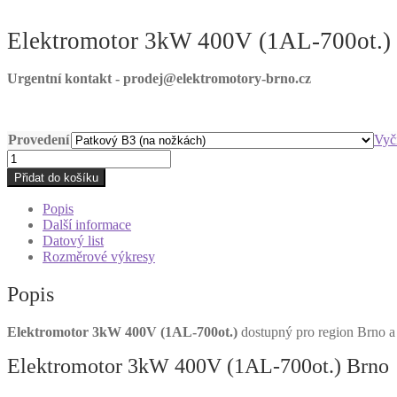
Elektromotor 3kW 400V (1AL-700ot.)
Urgentní kontakt - prodej@elektromotory-brno.cz
Provedení
Vyči
Elektromotor
3kW
Přidat do košíku
400V
(1AL-
Popis
700ot.)
Další informace
množství
Datový list
Rozměrové výkresy
Popis
Elektromotor 3kW 400V (1AL-700ot.)
dostupný pro region Brno a 
Elektromotor 3kW 400V (1AL-700ot.) Brno