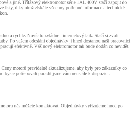
vé a jiné. Třífázový elektromotor série 1AL 400V stačí zapojit do
é listy, díky nimž získáte všechny potřebné informace a technické
ýkon.
a rychle. Navíc to zvládne i internetový laik. Stačí si zvolit
latby. Po vašem odeslání objednávky ji hned dostanou naši pracovníci
 pracují efektivně. Váš nový elektromotor tak bude dodán co nevidět.
 Ceny motorů pravidelně aktualizujeme, aby byly pro zákazníky co
ud byste potřebovali poradit jsme vám neustále k dispozici.
o motoru nás můžete kontaktovat. Objednávky vyřizujeme hned po