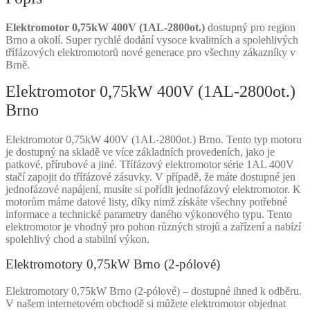
Elektromotor 0,75kW 400V (1AL-2800ot.)
dostupný pro region
Brno a okolí. Super rychlé dodání vysoce kvalitních a spolehlivých
třífázových elektromotorů nové generace pro všechny zákazníky v
Brně.
Elektromotor 0,75kW 400V (1AL-2800ot.)
Brno
Elektromotor 0,75kW 400V (1AL-2800ot.) Brno. Tento typ motoru
je dostupný na skladě ve více základních provedeních, jako je
patkové, přírubové a jiné. Třífázový elektromotor série 1AL 400V
stačí zapojit do třífázové zásuvky. V případě, že máte dostupné jen
jednofázové napájení, musíte si pořídit jednofázový elektromotor. K
motorům máme datové listy, díky nimž získáte všechny potřebné
informace a technické parametry daného výkonového typu. Tento
elektromotor je vhodný pro pohon různých strojů a zařízení a nabízí
spolehlivý chod a stabilní výkon.
Elektromotory 0,75kW Brno (2-pólové)
Elektromotory 0,75kW Brno (2-pólové) – dostupné ihned k odběru.
V našem internetovém obchodě si můžete elektromotor objednat