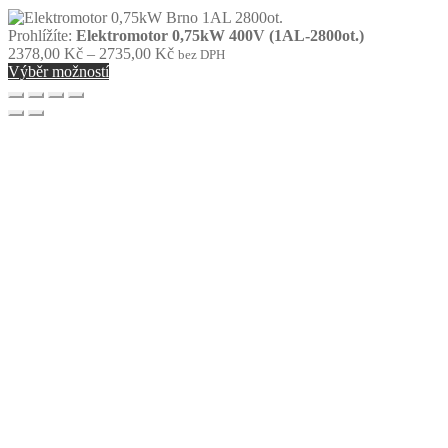
Prohlížíte:
Elektromotor 0,75kW 400V (1AL-2800ot.)
Rozpětí
2378,00
Kč
–
2735,00
Kč
bez DPH
cen:
Výběr možností
2378,00 Kč
až
2735,00 Kč