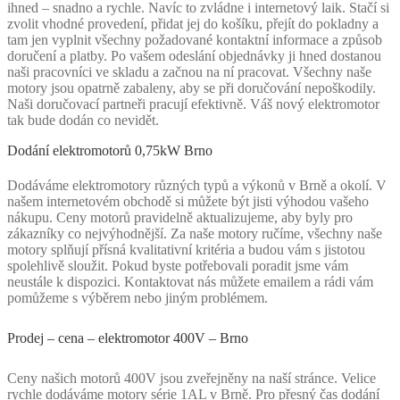
ihned – snadno a rychle. Navíc to zvládne i internetový laik. Stačí si
zvolit vhodné provedení, přidat jej do košíku, přejít do pokladny a
tam jen vyplnit všechny požadované kontaktní informace a způsob
doručení a platby. Po vašem odeslání objednávky ji hned dostanou
naši pracovníci ve skladu a začnou na ní pracovat. Všechny naše
motory jsou opatrně zabaleny, aby se při doručování nepoškodily.
Naši doručovací partneři pracují efektivně. Váš nový elektromotor
tak bude dodán co nevidět.
Dodání elektromotorů 0,75kW Brno
Dodáváme elektromotory různých typů a výkonů v Brně a okolí. V
našem internetovém obchodě si můžete být jisti výhodou vašeho
nákupu. Ceny motorů pravidelně aktualizujeme, aby byly pro
zákazníky co nejvýhodnější. Za naše motory ručíme, všechny naše
motory splňují přísná kvalitativní kritéria a budou vám s jistotou
spolehlivě sloužit. Pokud byste potřebovali poradit jsme vám
neustále k dispozici. Kontaktovat nás můžete emailem a rádi vám
pomůžeme s výběrem nebo jiným problémem.
Prodej – cena – elektromotor 400V – Brno
Ceny našich motorů 400V jsou zveřejněny na naší stránce. Velice
rychle dodáváme motory série 1AL v Brně. Pro přesný čas dodání