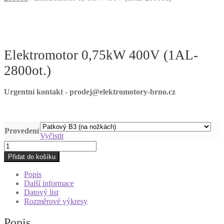
Elektromotor 0,75kW 400V (1AL-
2800ot.)
Urgentní kontakt - prodej@elektromotory-brno.cz
Provedení
Vyčistit
Elektromotor
0,75kW
Přidat do košíku
400V
(1AL-
Popis
2800ot.)
Další informace
množství
Datový list
Rozměrové výkresy
Popis