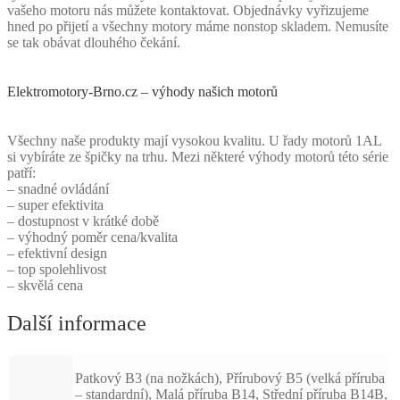
vašeho motoru nás můžete kontaktovat. Objednávky vyřizujeme
hned po přijetí a všechny motory máme nonstop skladem. Nemusíte
se tak obávat dlouhého čekání.
Elektromotory-Brno.cz – výhody našich motorů
Všechny naše produkty mají vysokou kvalitu. U řady motorů 1AL
si vybíráte ze špičky na trhu. Mezi některé výhody motorů této série
patří:
– snadné ovládání
– super efektivita
– dostupnost v krátké době
– výhodný poměr cena/kvalita
– efektivní design
– top spolehlivost
– skvělá cena
Další informace
Patkový B3 (na nožkách), Přírubový B5 (velká příruba
– standardní), Malá příruba B14, Střední příruba B14B,