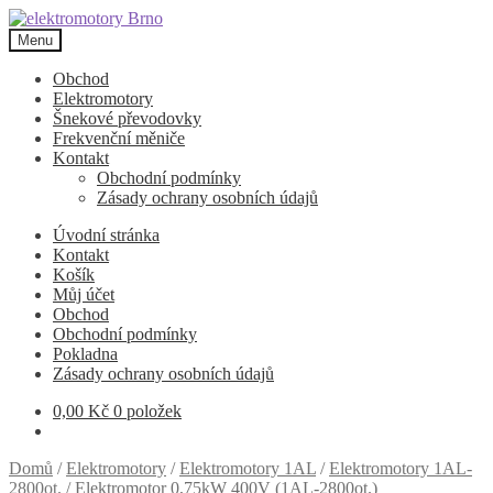
Přeskočit
Přejít
na
k
Menu
navigaci
obsahu
webu
Obchod
Elektromotory
Šnekové převodovky
Frekvenční měniče
Kontakt
Obchodní podmínky
Zásady ochrany osobních údajů
Úvodní stránka
Kontakt
Košík
Můj účet
Obchod
Obchodní podmínky
Pokladna
Zásady ochrany osobních údajů
0,00
Kč
0 položek
Domů
/
Elektromotory
/
Elektromotory 1AL
/
Elektromotory 1AL-
2800ot.
/
Elektromotor 0,75kW 400V (1AL-2800ot.)