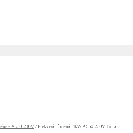
měniče A550-230V
/
Frekvenční měnič 4kW A550-230V Brno