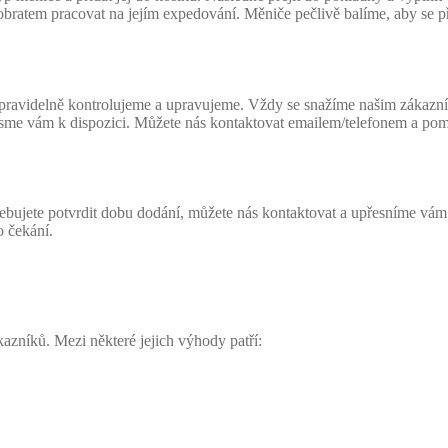
obratem pracovat na jejím expedování. Měniče pečlivě balíme, aby se 
avidelně kontrolujeme a upravujeme. Vždy se snažíme našim zákazník
, jsme vám k dispozici. Můžete nás kontaktovat emailem/telefonem a 
bujete potvrdit dobu dodání, můžete nás kontaktovat a upřesníme vám a
 čekání.
zníků. Mezi některé jejich výhody patří: