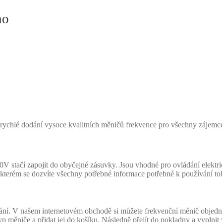
no
-rychlé dodání vysoce kvalitních měničů frekvence pro všechny zájemc
ačí zapojit do obyčejné zásuvky. Jsou vhodné pro ovládání elektrickéh
terém se dozvíte všechny potřebné informace potřebné k používání to
í. V našem internetovém obchodě si můžete frekvenční měnič objedna
typ měniče a přidat jej do košíku. Následně přejít do pokladny a vyplnit