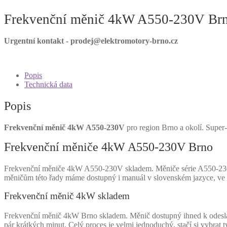
Frekvenční měnič 4kW A550-230V Br
Urgentní kontakt - prodej@elektromotory-brno.cz
Popis
Technická data
Popis
Frekvenční měnič 4kW A550-230V
pro region Brno a okolí. Super
Frekvenční měniče 4kW A550-230V Brno
Frekvenční měniče 4kW A550-230V skladem. Měniče série A550-230V st
měničům této řady máme dostupný i manuál v slovenském jazyce, ve k
Frekvenční měnič 4kW skladem
Frekvenční měnič 4kW Brno skladem. Měnič dostupný ihned k odeslán
pár krátkých minut. Celý proces je velmi jednoduchý, stačí si vybrat 