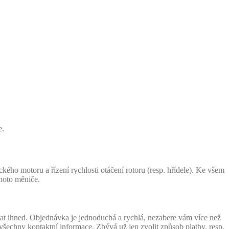
e.
o motoru a řízení rychlosti otáčení rotoru (resp. hřídele). Ke všem
hoto měniče.
t ihned. Objednávka je jednoduchá a rychlá, nezabere vám více než
 všechny kontaktní informace. Zbývá už jen zvolit způsob platby, resp.