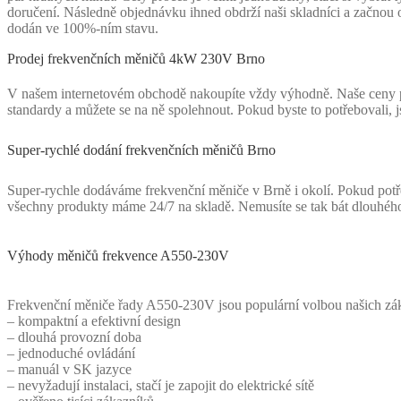
doručení. Následně objednávku ihned obdrží naši skladníci a začnou 
dodán ve 100%-ním stavu.
Prodej frekvenčních měničů 4kW 230V Brno
V našem internetovém obchodě nakoupíte vždy výhodně. Naše ceny pr
standardy a můžete se na ně spolehnout. Pokud byste to potřebovali
Super-rychlé dodání frekvenčních měničů Brno
Super-rychle dodáváme frekvenční měniče v Brně i okolí. Pokud potře
všechny produkty máme 24/7 na skladě. Nemusíte se tak bát dlouhého
Výhody měničů frekvence A550-230V
Frekvenční měniče řady A550-230V jsou populární volbou našich záka
– kompaktní a efektivní design
– dlouhá provozní doba
– jednoduché ovládání
– manuál v SK jazyce
– nevyžadují instalaci, stačí je zapojit do elektrické sítě