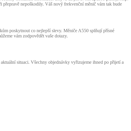
při přepravě nepoškodily. Váš nový frekvenční měnič vám tak bude
ům poskytnout co nejlepší slevy. Měniče A550 splňují přísné
pomůžeme vám zodpovědět vaše dotazy.
ktuální situaci. Všechny objednávky vyřizujeme ihned po přijetí a