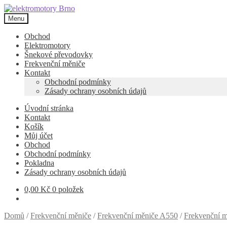
Přeskočit
Přejít
na
k
Menu
navigaci
obsahu
webu
Obchod
Elektromotory
Šnekové převodovky
Frekvenční měniče
Kontakt
Obchodní podmínky
Zásady ochrany osobních údajů
Úvodní stránka
Kontakt
Košík
Můj účet
Obchod
Obchodní podmínky
Pokladna
Zásady ochrany osobních údajů
0,00
Kč
0 položek
Domů
/
Frekvenční měniče
/
Frekvenční měniče A550
/
Frekvenční 