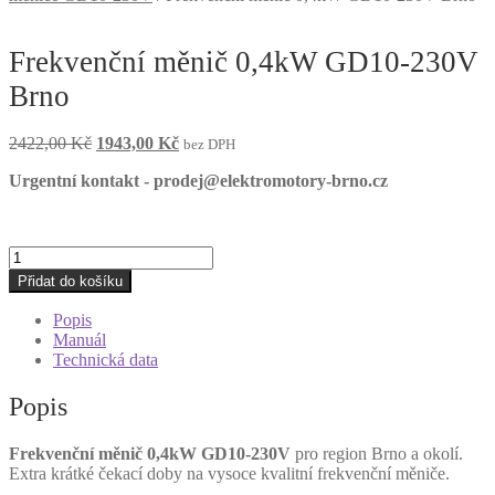
Frekvenční měnič 0,4kW GD10-230V
Brno
Původní
Aktuální
2422,00
Kč
1943,00
Kč
bez DPH
cena
cena
Urgentní kontakt - prodej@elektromotory-brno.cz
byla:
je:
2422,00 Kč.
1943,00 Kč.
Frekvenční
měnič
Přidat do košíku
0,4kW
GD10-
Popis
230V
Manuál
Brno
Technická data
množství
Popis
Frekvenční měnič 0,4kW GD10-230V
pro region Brno a okolí.
Extra krátké čekací doby na vysoce kvalitní frekvenční měniče.