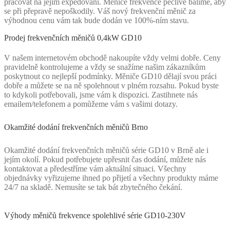
pracovat na jejím expedování. Měniče frekvence pečlivě balíme, aby
se při přepravě nepoškodily. Váš nový frekvenční měnič za
výhodnou cenu vám tak bude dodán ve 100%-ním stavu.
Prodej frekvenčních měničů 0,4kW GD10
V našem internetovém obchodě nakoupíte vždy velmi dobře. Ceny
pravidelně kontrolujeme a vždy se snažíme našim zákazníkům
poskytnout co nejlepší podmínky. Měniče GD10 dělají svou práci
dobře a můžete se na ně spolehnout v plném rozsahu. Pokud byste
to kdykoli potřebovali, jsme vám k dispozici. Zastihnete nás
emailem/telefonem a pomůžeme vám s vašimi dotazy.
Okamžité dodání frekvenčních měničů Brno
Okamžité dodání frekvenčních měničů série GD10 v Brně ale i
jejím okolí. Pokud potřebujete upřesnit čas dodání, můžete nás
kontaktovat a předestříme vám aktuální situaci. Všechny
objednávky vyřizujeme ihned po přijetí a všechny produkty máme
24/7 na skladě. Nemusíte se tak bát zbytečného čekání.
Výhody měničů frekvence spolehlivé série GD10-230V