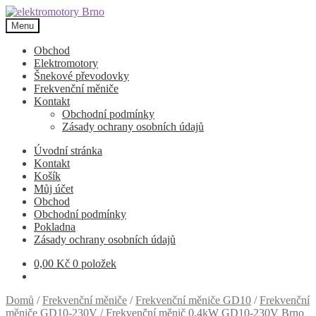
Přeskočit
Přejít
na
k
Menu
navigaci
obsahu
webu
Obchod
Elektromotory
Šnekové převodovky
Frekvenční měniče
Kontakt
Obchodní podmínky
Zásady ochrany osobních údajů
Úvodní stránka
Kontakt
Košík
Můj účet
Obchod
Obchodní podmínky
Pokladna
Zásady ochrany osobních údajů
0,00
Kč
0 položek
Domů
/
Frekvenční měniče
/
Frekvenční měniče GD10
/
Frekvenční
měniče GD10-230V
/
Frekvenční měnič 0,4kW GD10-230V Brno