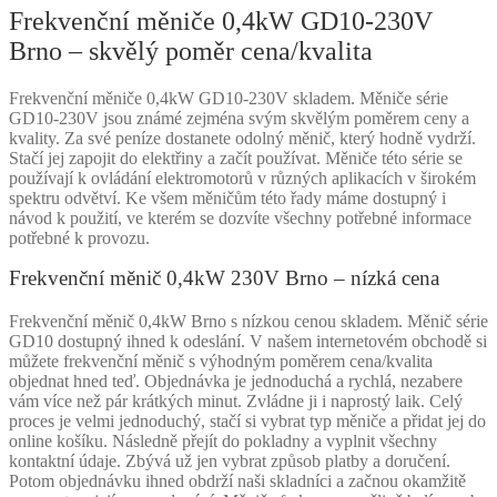
Frekvenční měniče 0,4kW GD10-230V
Brno – skvělý poměr cena/kvalita
Frekvenční měniče 0,4kW GD10-230V skladem. Měniče série
GD10-230V jsou známé zejména svým skvělým poměrem ceny a
kvality. Za své peníze dostanete odolný měnič, který hodně vydrží.
Stačí jej zapojit do elektřiny a začít používat. Měniče této série se
používají k ovládání elektromotorů v různých aplikacích v širokém
spektru odvětví. Ke všem měničům této řady máme dostupný i
návod k použití, ve kterém se dozvíte všechny potřebné informace
potřebné k provozu.
Frekvenční měnič 0,4kW 230V Brno – nízká cena
Frekvenční měnič 0,4kW Brno s nízkou cenou skladem. Měnič série
GD10 dostupný ihned k odeslání. V našem internetovém obchodě si
můžete frekvenční měnič s výhodným poměrem cena/kvalita
objednat hned teď. Objednávka je jednoduchá a rychlá, nezabere
vám více než pár krátkých minut. Zvládne ji i naprostý laik. Celý
proces je velmi jednoduchý, stačí si vybrat typ měniče a přidat jej do
online košíku. Následně přejít do pokladny a vyplnit všechny
kontaktní údaje. Zbývá už jen vybrat způsob platby a doručení.
Potom objednávku ihned obdrží naši skladníci a začnou okamžitě