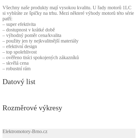
Všechny naše produkty mají vysokou kvalitu. U řady motorů 1LC
si vybíráte ze špičky na trhu. Mezi některé výhody motorů této série
patří:
– super efektivita
– dostupnost v krátké době
– výhodný poměr cena/kvalita
– použity jen ty nejkvalitnější materiály
– efektivní design
– top spolehlivost
– ověřeno tisíci spokojených zákazníků
– skvělá cena
– robustní rám
Datový list
Rozměrové výkresy
Elektromotory-Brno.cz