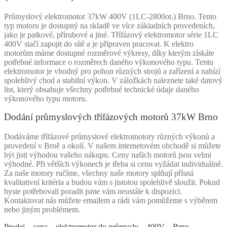
Průmyslový elektromotor 37kW 400V (1LC-2800ot.) Brno. Tento
typ motoru je dostupný na skladě ve více základních provedeních,
jako je patkové, přírubové a jiné. Třífázový elektromotor série 1LC
400V stačí zapojit do sítě a je připraven pracovat. K elektro
motorům máme dostupné rozměrové výkresy, díky kterým získáte
potřebné informace o rozměrech daného výkonového typu. Tento
elektromotor je vhodný pro pohon různých strojů a zařízení a nabízí
spolehlivý chod a stabilní výkon. V záložkách naleznete také datový
list, který obsahuje všechny potřebné technické údaje daného
výkonového typu motoru.
Dodání průmyslových třífázových motorů 37kW Brno
Dodáváme třífázové průmyslové elektromotory různých výkonů a
provedení v Brně a okolí. V našem internetovém obchodě si můžete
být jisti výhodou vašeho nákupu. Ceny našich motorů jsou velmi
výhodné. Při větších výkonech je třeba si cenu vyžádat individuálně.
Za naše motory ručíme, všechny naše motory splňují přísná
kvalitativní kritéria a budou vám s jistotou spolehlivě sloužit. Pokud
byste potřebovali poradit jsme vám neustále k dispozici.
Kontaktovat nás můžete emailem a rádi vám pomůžeme s výběrem
nebo jiným problémem.
Prodej – cena – elektromotor do průmyslu – 400V – Brno