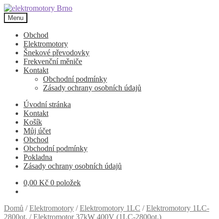
Přeskočit
Přejít
na
k
Menu
navigaci
obsahu
webu
Obchod
Elektromotory
Šnekové převodovky
Frekvenční měniče
Kontakt
Obchodní podmínky
Zásady ochrany osobních údajů
Úvodní stránka
Kontakt
Košík
Můj účet
Obchod
Obchodní podmínky
Pokladna
Zásady ochrany osobních údajů
0,00
Kč
0 položek
Domů
/
Elektromotory
/
Elektromotory 1LC
/
Elektromotory 1LC-
2800ot.
/
Elektromotor 37kW 400V (1LC-2800ot.)