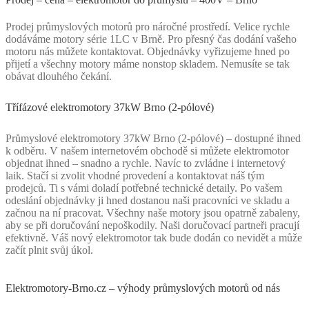
Prodej průmyslových motorů pro náročné prostředí. Velice rychle
dodáváme motory série 1LC v Brně. Pro přesný čas dodání vašeho
motoru nás můžete kontaktovat. Objednávky vyřizujeme hned po
přijetí a všechny motory máme nonstop skladem. Nemusíte se tak
obávat dlouhého čekání.
Třífázové elektromotory 37kW Brno (2-pólové)
Průmyslové elektromotory 37kW Brno (2-pólové) – dostupné ihned
k odběru. V našem internetovém obchodě si můžete elektromotor
objednat ihned – snadno a rychle. Navíc to zvládne i internetový
laik. Stačí si zvolit vhodné provedení a kontaktovat náš tým
prodejců. Ti s vámi doladí potřebné technické detaily. Po vašem
odeslání objednávky ji hned dostanou naši pracovníci ve skladu a
začnou na ní pracovat. Všechny naše motory jsou opatrně zabaleny,
aby se při doručování nepoškodily. Naši doručovací partneři pracují
efektivně. Váš nový elektromotor tak bude dodán co nevidět a může
začít plnit svůj úkol.
Elektromotory-Brno.cz – výhody průmyslových motorů od nás