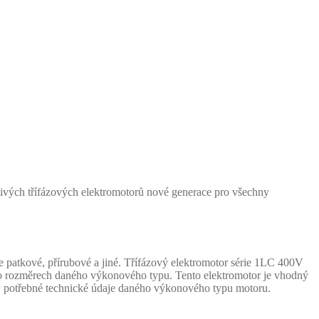
livých třífázových elektromotorů nové generace pro všechny
 patkové, přírubové a jiné. Třífázový elektromotor série 1LC 400V
e o rozměrech daného výkonového typu. Tento elektromotor je vhodný
chny potřebné technické údaje daného výkonového typu motoru.