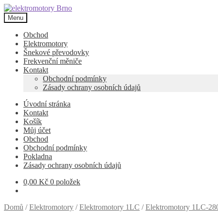
Přeskočit
Přejít
na
k
Menu
navigaci
obsahu
webu
Obchod
Elektromotory
Šnekové převodovky
Frekvenční měniče
Kontakt
Obchodní podmínky
Zásady ochrany osobních údajů
Úvodní stránka
Kontakt
Košík
Můj účet
Obchod
Obchodní podmínky
Pokladna
Zásady ochrany osobních údajů
0,00
Kč
0 položek
Domů
/
Elektromotory
/
Elektromotory 1LC
/
Elektromotory 1LC-280