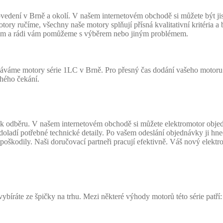
edení v Brně a okolí. V našem internetovém obchodě si můžete být ji
tory ručíme, všechny naše motory splňují přísná kvalitativní kritéria a
ilem a rádi vám pomůžeme s výběrem nebo jiným problémem.
dáváme motory série 1LC v Brně. Pro přesný čas dodání vašeho motoru 
hého čekání.
odběru. V našem internetovém obchodě si můžete elektromotor objednat 
 doladí potřebné technické detaily. Po vašem odeslání objednávky ji hne
oškodily. Naši doručovací partneři pracují efektivně. Váš nový elektro
íráte ze špičky na trhu. Mezi některé výhody motorů této série patří: