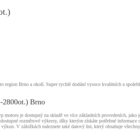
t.)
o region Brno a okolí. Super rychlé dodání vysoce kvalitních a spoleh
-2800ot.) Brno
otoru je dostupný na skladě ve více základních provedeních, jako je
áme dostupné rozměrové výkresy, díky kterým získáte potřebné informac
lní výkon. V záložkách naleznete také datový list, který obsahuje vše