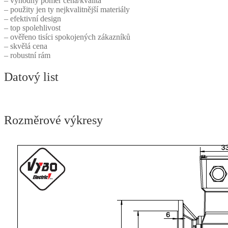
– výhodný poměr cena/kvalita
– použity jen ty nejkvalitnější materiály
– efektivní design
– top spolehlivost
– ověřeno tisíci spokojených zákazníků
– skvělá cena
– robustní rám
Datový list
Rozměrové výkresy