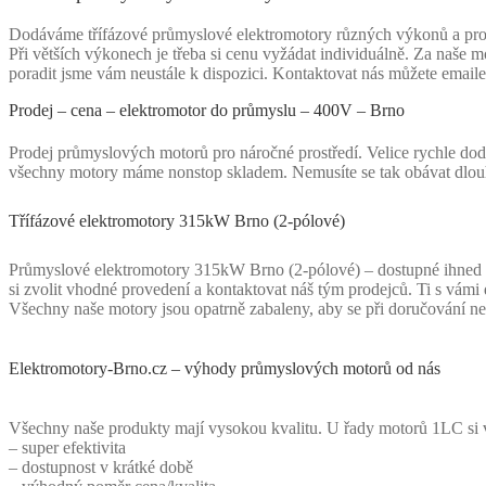
Dodáváme třífázové průmyslové elektromotory různých výkonů a prov
Při větších výkonech je třeba si cenu vyžádat individuálně. Za naše mo
poradit jsme vám neustále k dispozici. Kontaktovat nás můžete ema
Prodej – cena – elektromotor do průmyslu – 400V – Brno
Prodej průmyslových motorů pro náročné prostředí. Velice rychle do
všechny motory máme nonstop skladem. Nemusíte se tak obávat dlou
Třífázové elektromotory 315kW Brno (2-pólové)
Průmyslové elektromotory 315kW Brno (2-pólové) – dostupné ihned k 
si zvolit vhodné provedení a kontaktovat náš tým prodejců. Ti s vámi
Všechny naše motory jsou opatrně zabaleny, aby se při doručování nep
Elektromotory-Brno.cz – výhody průmyslových motorů od nás
Všechny naše produkty mají vysokou kvalitu. U řady motorů 1LC si vyb
– super efektivita
– dostupnost v krátké době