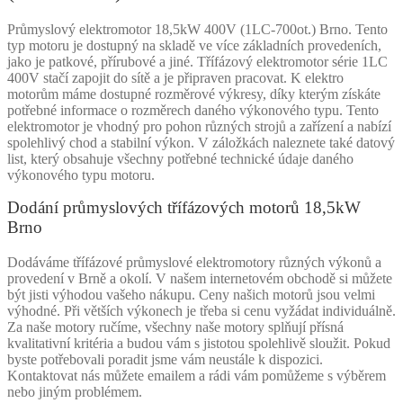
Průmyslový elektromotor 18,5kW 400V (1LC-700ot.) Brno. Tento
typ motoru je dostupný na skladě ve více základních provedeních,
jako je patkové, přírubové a jiné. Třífázový elektromotor série 1LC
400V stačí zapojit do sítě a je připraven pracovat. K elektro
motorům máme dostupné rozměrové výkresy, díky kterým získáte
potřebné informace o rozměrech daného výkonového typu. Tento
elektromotor je vhodný pro pohon různých strojů a zařízení a nabízí
spolehlivý chod a stabilní výkon. V záložkách naleznete také datový
list, který obsahuje všechny potřebné technické údaje daného
výkonového typu motoru.
Dodání průmyslových třífázových motorů 18,5kW
Brno
Dodáváme třífázové průmyslové elektromotory různých výkonů a
provedení v Brně a okolí. V našem internetovém obchodě si můžete
být jisti výhodou vašeho nákupu. Ceny našich motorů jsou velmi
výhodné. Při větších výkonech je třeba si cenu vyžádat individuálně.
Za naše motory ručíme, všechny naše motory splňují přísná
kvalitativní kritéria a budou vám s jistotou spolehlivě sloužit. Pokud
byste potřebovali poradit jsme vám neustále k dispozici.
Kontaktovat nás můžete emailem a rádi vám pomůžeme s výběrem
nebo jiným problémem.