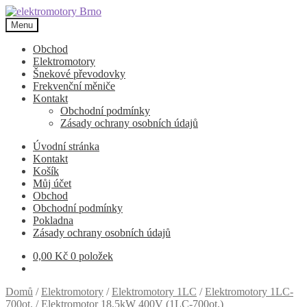
Přeskočit
Přejít
na
k
Menu
navigaci
obsahu
webu
Obchod
Elektromotory
Šnekové převodovky
Frekvenční měniče
Kontakt
Obchodní podmínky
Zásady ochrany osobních údajů
Úvodní stránka
Kontakt
Košík
Můj účet
Obchod
Obchodní podmínky
Pokladna
Zásady ochrany osobních údajů
0,00
Kč
0 položek
Domů
/
Elektromotory
/
Elektromotory 1LC
/
Elektromotory 1LC-
700ot.
/
Elektromotor 18,5kW 400V (1LC-700ot.)