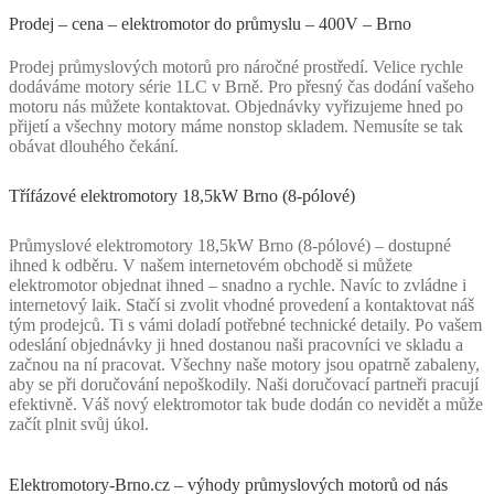
Prodej – cena – elektromotor do průmyslu – 400V – Brno
Prodej průmyslových motorů pro náročné prostředí. Velice rychle
dodáváme motory série 1LC v Brně. Pro přesný čas dodání vašeho
motoru nás můžete kontaktovat. Objednávky vyřizujeme hned po
přijetí a všechny motory máme nonstop skladem. Nemusíte se tak
obávat dlouhého čekání.
Třífázové elektromotory 18,5kW Brno (8-pólové)
Průmyslové elektromotory 18,5kW Brno (8-pólové) – dostupné
ihned k odběru. V našem internetovém obchodě si můžete
elektromotor objednat ihned – snadno a rychle. Navíc to zvládne i
internetový laik. Stačí si zvolit vhodné provedení a kontaktovat náš
tým prodejců. Ti s vámi doladí potřebné technické detaily. Po vašem
odeslání objednávky ji hned dostanou naši pracovníci ve skladu a
začnou na ní pracovat. Všechny naše motory jsou opatrně zabaleny,
aby se při doručování nepoškodily. Naši doručovací partneři pracují
efektivně. Váš nový elektromotor tak bude dodán co nevidět a může
začít plnit svůj úkol.
Elektromotory-Brno.cz – výhody průmyslových motorů od nás