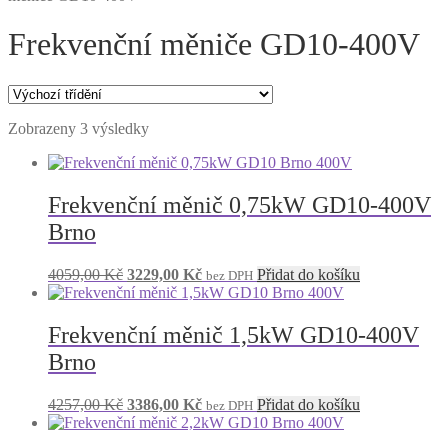
Frekvenční měniče GD10-400V
Zobrazeny 3 výsledky
Frekvenční měnič 0,75kW GD10-400V
Brno
Původní
Aktuální
4059,00
Kč
3229,00
Kč
Přidat do košíku
bez DPH
cena
cena
byla:
je:
4059,00 Kč.
3229,00 Kč.
Frekvenční měnič 1,5kW GD10-400V
Brno
Původní
Aktuální
4257,00
Kč
3386,00
Kč
Přidat do košíku
bez DPH
cena
cena
byla:
je: