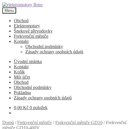
Přeskočit
Přejít
na
k
Menu
navigaci
obsahu
webu
Obchod
Elektromotory
Šnekové převodovky
Frekvenční měniče
Kontakt
Obchodní podmínky
Zásady ochrany osobních údajů
Úvodní stránka
Kontakt
Košík
Můj účet
Obchod
Obchodní podmínky
Pokladna
Zásady ochrany osobních údajů
0,00
Kč
0 položek
Domů
/
Frekvenční měniče
/
Frekvenční měniče GD10
/
Frekvenční
měniče GD10-400V